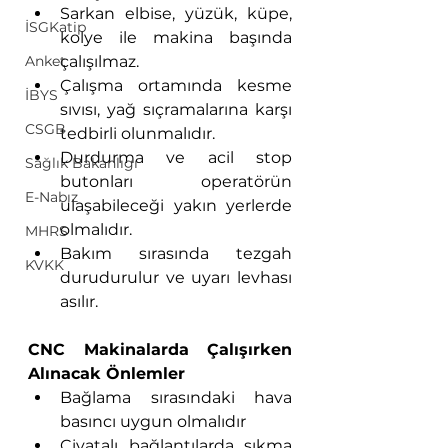
Sarkan elbise, yüzük, küpe, 
İSGKatip
kolye ile makina başında 
Anket
çalışılmaz.
Çalışma ortamında kesme 
İBYS
sıvısı, yağ sıçramalarına karşı 
CSGB
tedbirli olunmalıdır.
Durdurma ve acil stop 
Sağlık Bakanlıgı
butonları operatörün 
E-Nabız
ulaşabileceği yakın yerlerde 
olmalıdır.
MHRS
Bakım sırasında tezgah 
KVKK
durudurulur ve uyarı levhası 
asılır.
CNC Makinalarda Çalışırken 
Alınacak Önlemler
Bağlama sırasındaki hava 
basıncı uygun olmalıdır
Civatalı bağlantılarda sıkma 