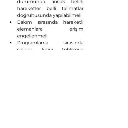
durumunda ancak belirli 
hareketler belli talimatlar 
doğrultusunda yapılabilmeli
Bakım sırasında hareketli 
elemanlara erişim 
engellenmeli
Programlama sırasında 
çalışan kişiyi tehlikeye 
sokabilecek hiçbir hareket 
olmamalı
Bağlama araçları 
(ayna,pens,mengene gibi) 
kesme kuvvetlerini 
karşılayacak emniyette 
pratik ve basit olmalı, parça 
deforme olmamalı, sıkıştırma 
gibi tehlike yaratmamalı
Makinakarda aktif yangın 
önleme tedbirleri alınmalı 