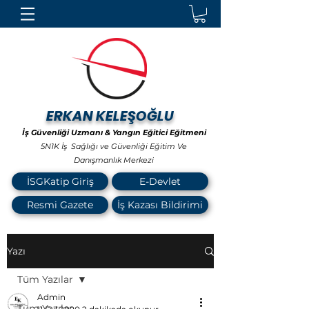
ERKAN KELEŞOĞLU
İş Güvenliği Uzmanı & Yangın Eğitici Eğitmeni
5N1K İş Sağlığı ve Güvenliği Eğitim Ve
Danışmanlık Merkezi
İSGKatip Giriş
E-Devlet
Resmi Gazete
İş Kazası Bildirimi
Yazı
Tüm Yazılar
Admin
Tüm Yazılar