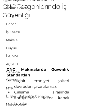
11 Eyl 2020
2 dakikada okunur
CNC Tezgahlarında İş
Resmi Gazete
Güvenliği
Blog
Haber
İş Kazası
Makale
Duyuru
İSGMM
AÇSHB
CNC Makinalarda Güvenlik 
Genelge
Standartları
ÖSYM
Hiçbir emniyet şalteri 
devreden çıkartılamaz.
MYK
Çalışma sırasında 
İç İşleri Bakanlığı Genelge
koruyucular daima kapalı 
tutulur.
Meteoroloji