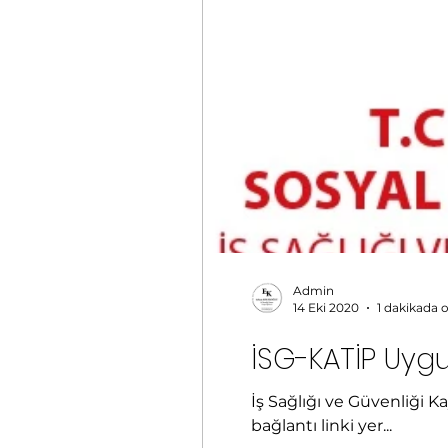
İBYS
CSGB
Sağlı
Admin
14 Eki 2020
1 dakikada 
İSG-KATİP Uyg
İş Sağlığı ve Güvenliği K
bağlantı linki yer...