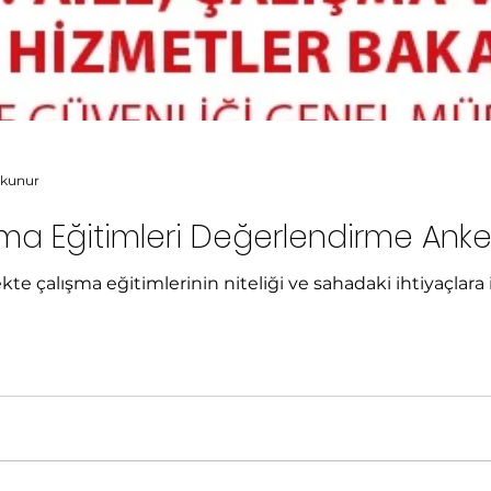
okunur
ma Eğitimleri Değerlendirme Anke
lara ilişkin görüşlerinizi belirlemeye