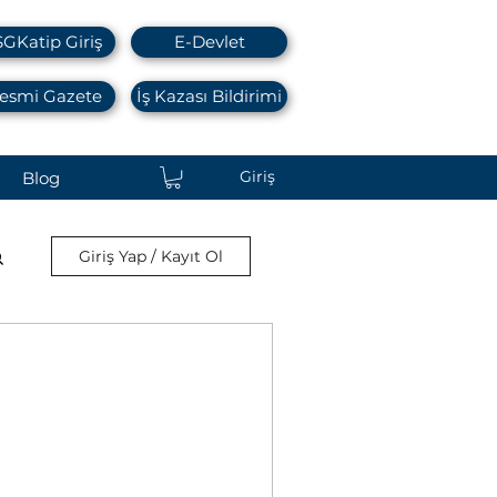
SGKatip Giriş
E-Devlet
esmi Gazete
İş Kazası Bildirimi
Giriş
Blog
Giriş Yap / Kayıt Ol