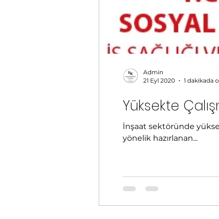
Admin
21 Eyl 2020
1 dakikada 
Yüksekte Çalış
İnşaat sektöründe yüksekte çalışma eğitimlerinin niteliği ve sahadaki ihtiyaç
yönelik hazırlanan...