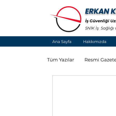
ERKAN K
İş Güvenliği U
5N1K İş Sağlığı
Ana Sayfa
Hakkımızda
Tüm Yazılar
Resmi Gazet
Duyuru
İSGMM
A
İç İşleri Bakanlığı Genelg