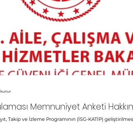
k Bakanlıgı
E-Nabız
MHRS
KVKK
okunur
ulaması Memnuniyet Anketi Hakkı
ayıt, Takip ve İzleme Programının (İSG-KATİP) geliştirilm