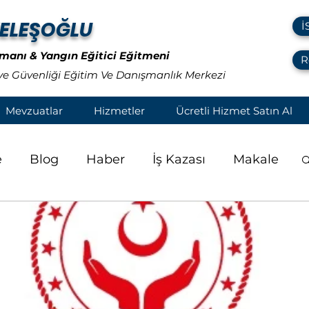
ELEŞOĞLU
İ
zmanı & Yangın Eğitici Eğitmeni
R
 ve Güvenliği Eğitim Ve Danışmanlık Merkezi
Mevzuatlar
Hizmetler
Ücretli Hizmet Satın Al
e
Blog
Haber
İş Kazası
Makale
ÇSHB
Genelge
ÖSYM
MYK
e
Meteoroloji
İSGKatip
Anket