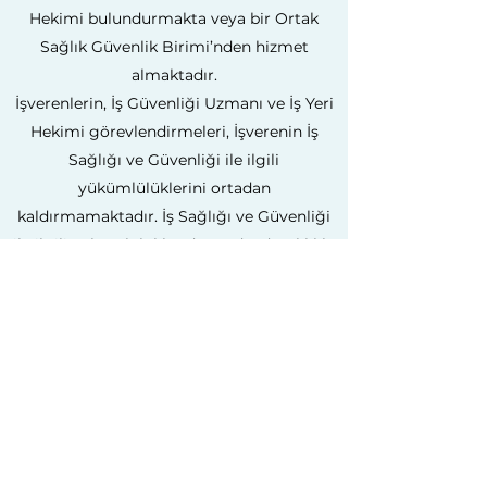
Hekimi bulundurmakta veya bir Ortak
Sağlık Güvenlik Birimi’nden hizmet
almaktadır.
İşverenlerin, İş Güvenliği Uzmanı ve İş Yeri
Hekimi görevlendirmeleri, İşverenin İş
Sağlığı ve Güvenliği ile ilgili
yükümlülüklerini ortadan
kaldırmamaktadır. İş Sağlığı ve Güvenliği
ile ilgili yükümlülükler de medyada sıklıkla
yer aldığı gibi; sadece risk
değerlendirmelerini yapmak ve acil durum
planlarını hazırlamaktan ibaret değildir.
İRİS OSGB; işveren adına bağımsız saha
denetimleri ve dokümantasyon
denetimlerini yaparak, İş Sağlığı ve
Güvenliği ile ilgili çalışmaların eksiksiz
yapılmasını sağlamaktadır.