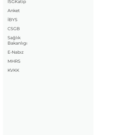
İSGKatip
Anket
İBYS
CSGB
Sağlık
Bakanlıgı
E-Nabız
MHRS
KVKK