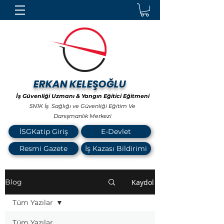
ERKAN KELEŞOĞLU
İş Güvenliği Uzmanı & Yangın Eğitici Eğitmeni
5N1K İş Sağlığı ve Güvenliği Eğitim Ve
Danışmanlık Merkezi
İSGKatip Giriş
E-Devlet
Resmi Gazete
İş Kazası Bildirimi
Kaydol
Blog
Tüm Yazılar
Tüm Yazılar