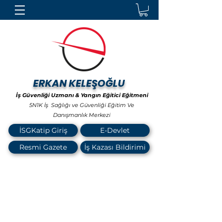
ERKAN KELEŞOĞLU
İş Güvenliği Uzmanı & Yangın Eğitici Eğitmeni
5N1K İş Sağlığı ve Güvenliği Eğitim Ve
Danışmanlık Merkezi
İSGKatip Giriş
E-Devlet
Resmi Gazete
İş Kazası Bildirimi