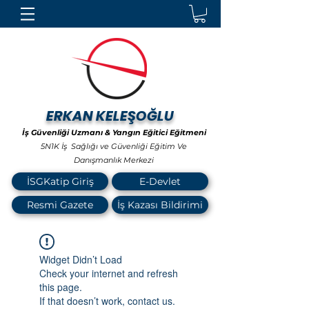
ERKAN KELEŞOĞLU
İş Güvenliği Uzmanı & Yangın Eğitici Eğitmeni
5N1K İş Sağlığı ve Güvenliği Eğitim Ve
Danışmanlık Merkezi
İSGKatip Giriş
E-Devlet
Resmi Gazete
İş Kazası Bildirimi
Widget Didn’t Load
Check your internet and refresh
this page.
If that doesn’t work, contact us.